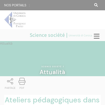
NOS PORTAILS :
Science société |
Università di Corsica
Attualità
SCIENCE SOCIÉTÉ
|
Attualità
PARTAGE
PDF
Ateliers pédagogiques dans