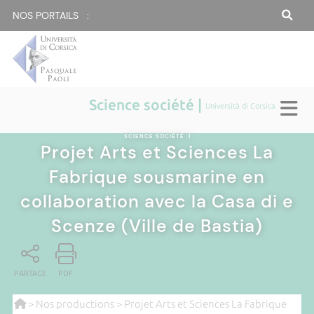
NOS PORTAILS :
Science société |
Università di Corsica
SCIENCE SOCIÉTÉ
|
Projet Arts et Sciences La
Fabrique sousmarine en
collaboration avec la Casa di e
Scenze (Ville de Bastia)
PARTAGE
PDF
>
Nos productions
> Projet Arts et Sciences La Fabrique