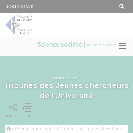
NOS PORTAILS :
Science société |
Università di Corsica
SCIENCE SOCIÉTÉ
|
Tribunes des Jeunes chercheurs
de l'Université
PARTAGE
PDF
>
Pour le grand public
> Tribunes des Jeunes chercheurs