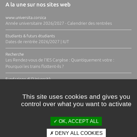
A la une sur nos sites web
www.universita.corsica
Année universitaire 2026/2027 - Calendrier des rentrées
Etudiants & futurs étudiants
Dates de rentrée 2026/2027 | IUT
Recherche
Les Rendez-vous de l'IES Cargèse : Quantiquement votre :
Pourquoi les trains flottent-ils ?
Fundazione di l'Università
Résidence Ange Tomasi "Lagune and Zeste" avec la photographe
Diane Moulenc
This site uses cookies and gives you
control over what you want to activate
TOUTES LES ACTUS
OK, ACCEPT ALL
DENY ALL COOKIES