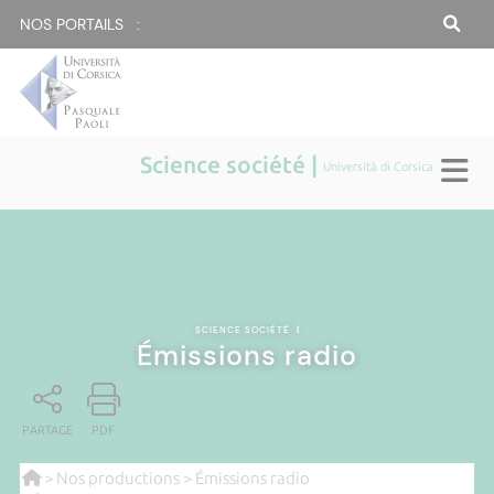
NOS PORTAILS :
Science société |
Università di Corsica
SCIENCE SOCIÉTÉ
|
Émissions radio
PARTAGE
PDF
>
Nos productions
> Émissions radio