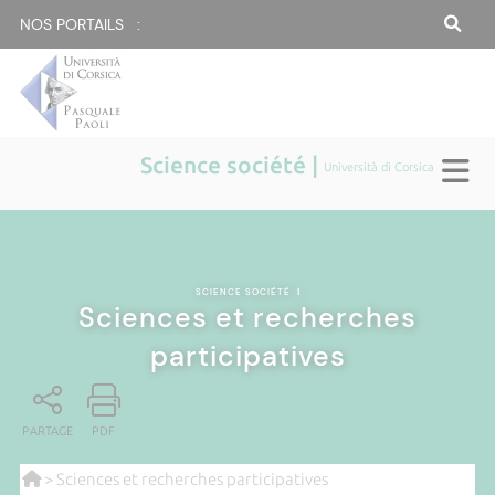
NOS PORTAILS :
Science société |
Università di Corsica
SCIENCE SOCIÉTÉ
|
Sciences et recherches
participatives
PARTAGE
PDF
> Sciences et recherches participatives