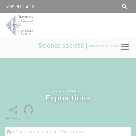
NOS PORTAILS :
Science société |
Università di Corsica
SCIENCE SOCIÉTÉ
|
Expositions
PARTAGE
PDF
>
Pour le grand public
> Expositions