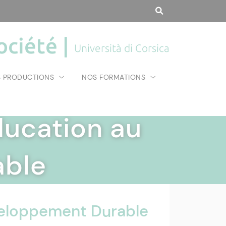
ociété |
Università di Corsica
 PRODUCTIONS
NOS FORMATIONS
ducation au
able
veloppement Durable