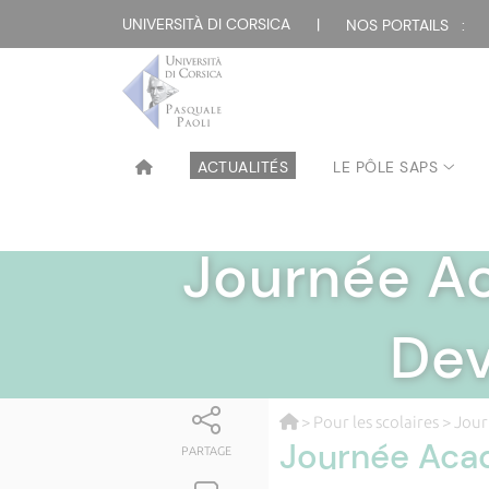
UNIVERSITÀ DI CORSICA
|
NOS PORTAILS :
ACTUALITÉS
LE PÔLE SAPS
Journée Ac
Dev
>
Pour les scolaires
> Jour
Journée Aca
PARTAGE