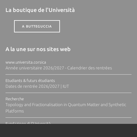
La boutique de l'Università
A BUTTEGUCCIA
A la une sur nos sites web
www.universita.corsica
Année universitaire 2026/2027 - Calendrier des rentrées
Etudiants & futurs étudiants
Dates de rentrée 2026/2027 | IUT
Recherche
Topology and Fractionalisation in Quantum Matter and Synthetic
Platforms
Fundazione di l'Università
Résidence Ange Tomasi "Lagune and Zeste" avec la photographe
Diane Moulenc