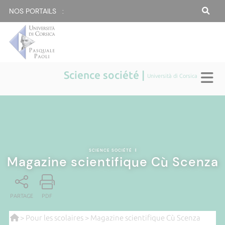
NOS PORTAILS :
Science société |
Università di Corsica
SCIENCE SOCIÉTÉ
|
Magazine scientifique Cù Scenza
PARTAGE
PDF
>
Pour les scolaires
> Magazine scientifique Cù Scenza