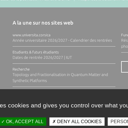
A la une sur nos sites web
www.universita.corsica
Fund
Année universitaire 2026/2027 - Calendrier des rentrées
Rés
pho
Etudiants & futurs étudiants
Dates de rentrée 2026/2027 | IUT
Recherche
Topology and Fractionalisation in Quantum Matter and
Synthetic Platforms
ses cookies and gives you control over what you
OK, ACCEPT ALL
DENY ALL COOKIES
PERSO
Contacts
Plan d'accès
Espace 