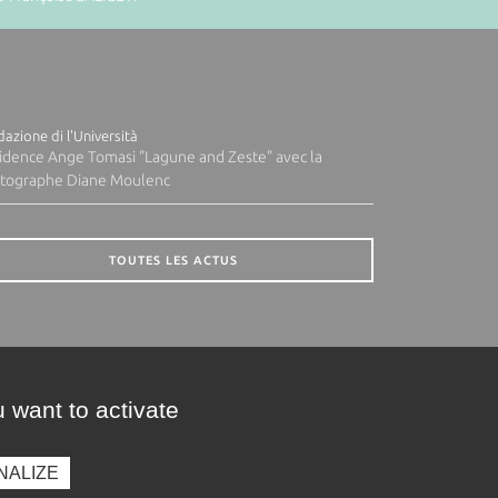
azione di l'Università
idence Ange Tomasi "Lagune and Zeste" avec la
tographe Diane Moulenc
TOUTES LES ACTUS
 want to activate
NALIZE
presse
Photothèque
Recrutement
Marchés publics