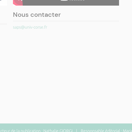
Nous contacter
saps@univ-corse.fr
eur de la publication : Nathalie GIORGI | Responsable éditorial : Mari