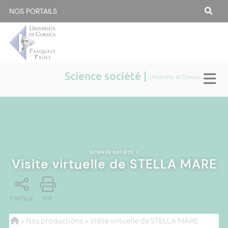
NOS PORTAILS :
Science société |
Università di Corsica
SCIENCE SOCIÉTÉ
|
Visite virtuelle de STELLA MARE
PARTAGE
PDF
>
Nos productions
> Visite virtuelle de STELLA MARE