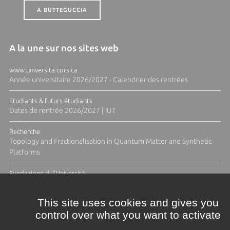
A BUTTEGUCCIA
A la une sur nos sites web
www.universita.corsica
Année universitaire 2026/2027 - Calendrier des rentrées
Etudiants & futurs étudiants
Dates de rentrée 2026/2027 | IUT
Recherche
Topology and Fractionalisation in Quantum Matter and Synthetic
Platforms
Fundazione di l'Università
Résidence Ange Tomasi "Lagune and Zeste" avec la photographe
Diane Moulenc
This site uses cookies and gives you
control over what you want to activate