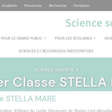
Etudiants
Personnels
Recherche
Fondation
Science s
POUR LE GRAND PUBLIC
POUR LES SCOLAIRES
NOS
SCIENCES ET RECHERCHES PARTICIPATIVES
SCIENCE SOCIÉTÉ
|
er Classe STELLA
se STELLA MARE
nation d'élèves du Lycée Vincensini de Bastia s'est déroulé